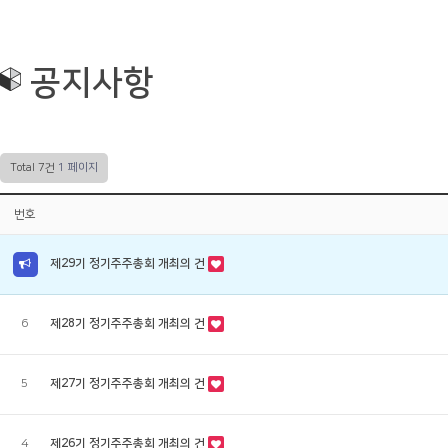
기업정보
공지사항
사업분야
보도자료
공지사항
제품소개
Q&A
채용정보
커뮤니티
Total 7건
1 페이지
번호
제29기 정기주주총회 개최의 건
6
제28기 정기주주총회 개최의 건
5
제27기 정기주주총회 개최의 건
4
제26기 정기주주총회 개최의 건