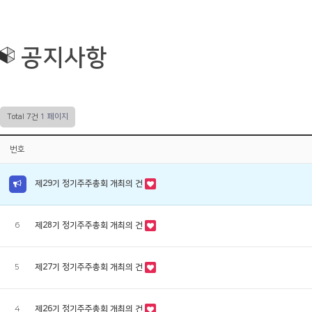
기업정보
공지사항
사업분야
보도자료
공지사항
제품소개
Q&A
채용정보
커뮤니티
Total 7건
1 페이지
번호
제29기 정기주주총회 개최의 건
6
제28기 정기주주총회 개최의 건
5
제27기 정기주주총회 개최의 건
4
제26기 정기주주총회 개최의 건