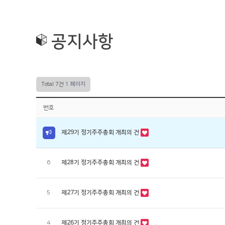
기업정보
공지사항
사업분야
보도자료
공지사항
제품소개
Q&A
채용정보
커뮤니티
Total 7건
1 페이지
번호
제29기 정기주주총회 개최의 건
6
제28기 정기주주총회 개최의 건
5
제27기 정기주주총회 개최의 건
4
제26기 정기주주총회 개최의 건