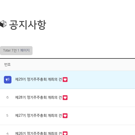
기업정보
공지사항
사업분야
보도자료
공지사항
제품소개
Q&A
채용정보
커뮤니티
Total 7건
1 페이지
번호
제29기 정기주주총회 개최의 건
6
제28기 정기주주총회 개최의 건
5
제27기 정기주주총회 개최의 건
4
제26기 정기주주총회 개최의 건