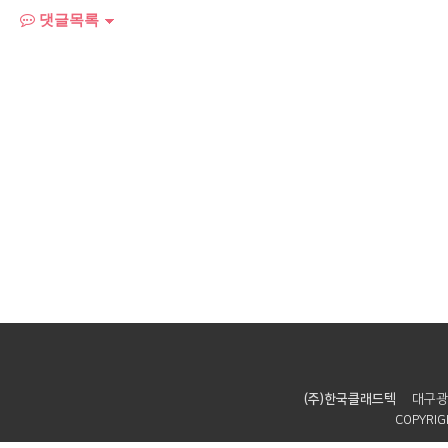
댓글목록
(주)한국클래드텍
대구광
COPYRIGH