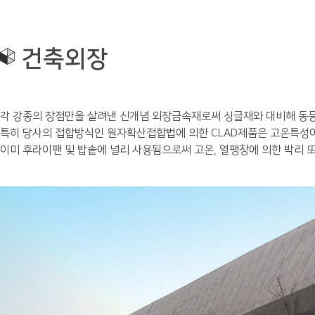
기업정보
주방재
사업분야
자동차
건축외장
제품소개
전기전자
채용정보
핸드폰
커뮤니티
건축외장
각 강종의 장점만을 살려낸 신개념 외장금속재로써 싱글재와 대비해 동등한
기타
특히 당사의 접합방식인 원자확산접합법에 의한 CLAD제품은 고온특성이
이미 후라이팬 및 밥솥에 널리 사용됨으로써 고온, 열팽창에 의한 박리 또