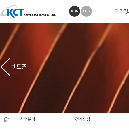
기업정
KOR
ENG
핸드폰
사업분야
건축외장